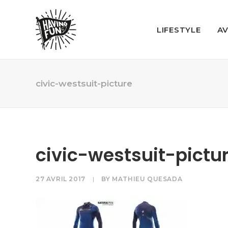
LIFESTYLE
A
civic-westsuit-picture
civic-westsuit-pictu
27 AVRIL 2017
|
BY
MATHIEU QUESADA