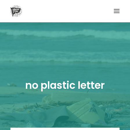
LIFESTYLE
AVENTURES
ECO FRIENDLY
SURF
VANLIFE
no plastic letter
NO PLASTIC LETTER
RECHERCHE