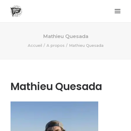
LIFESTYLE
Mathieu Quesada
AVENTURES
Accueil
A propos
Mathieu Quesada
ECO FRIENDLY
SURF
VANLIFE
Mathieu Quesada
NO PLASTIC LETTER
RECHERCHE