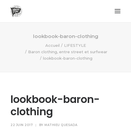
LIFESTYLE
lookbook-baron-clothing
AVENTURES
Accueil
LIFESTYLE
Baron clothing, entre street et surfwear
ECO FRIENDLY
lookbook-baron-clothing
SURF
VANLIFE
NO PLASTIC LETTER
lookbook-baron-
RECHERCHE
clothing
22 JUIN 2017
|
BY
MATHIEU QUESADA