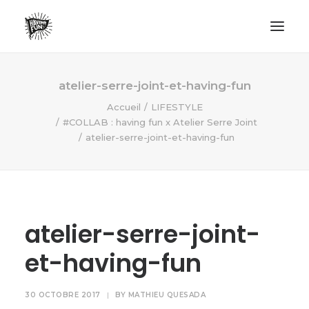
LIFESTYLE
atelier-serre-joint-et-having-fun
AVENTURES
Accueil
LIFESTYLE
#COLLAB : having fun x Atelier Serre Joint
ECO FRIENDLY
atelier-serre-joint-et-having-fun
SURF
VANLIFE
NO PLASTIC LETTER
atelier-serre-joint-
RECHERCHE
et-having-fun
30 OCTOBRE 2017
|
BY
MATHIEU QUESADA