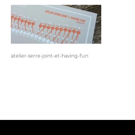
atelier-serre-joint-et-having-fun