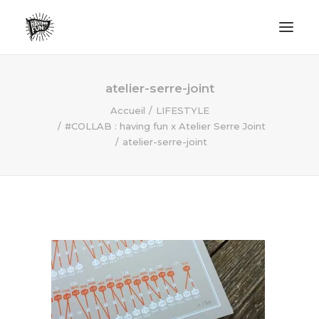
LIFESTYLE
atelier-serre-joint
AVENTURES
Accueil
LIFESTYLE
#COLLAB : having fun x Atelier Serre Joint
ECO FRIENDLY
atelier-serre-joint
SURF
VANLIFE
NO PLASTIC LETTER
RECHERCHE