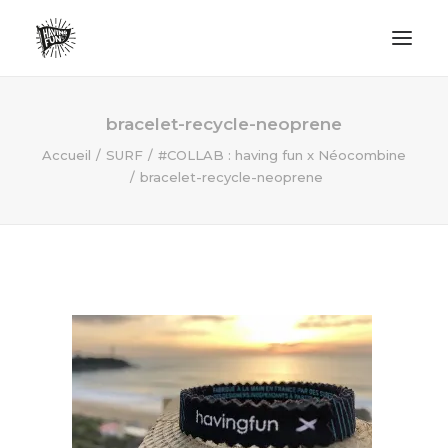
LIFESTYLE
bracelet-recycle-neoprene
AVENTURES
Accueil
SURF
#COLLAB : having fun x Néocombine
bracelet-recycle-neoprene
ECO FRIENDLY
SURF
VANLIFE
NO PLASTIC LETTER
RECHERCHE