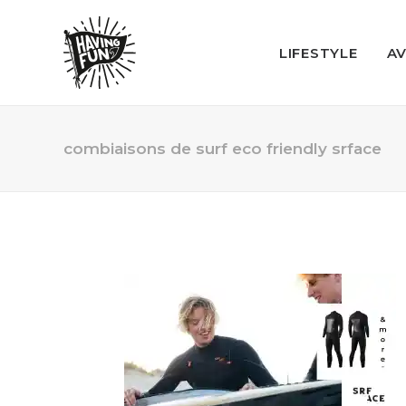
LIFESTYLE
A
combiaisons de surf eco friendly srface