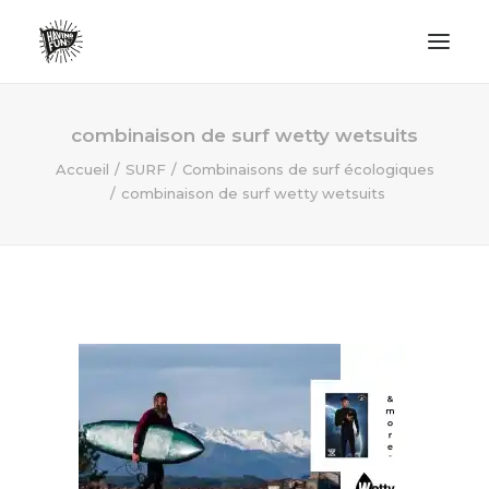
LIFESTYLE
combinaison de surf wetty wetsuits
AVENTURES
Accueil
SURF
Combinaisons de surf écologiques
combinaison de surf wetty wetsuits
ECO FRIENDLY
SURF
VANLIFE
NO PLASTIC LETTER
RECHERCHE