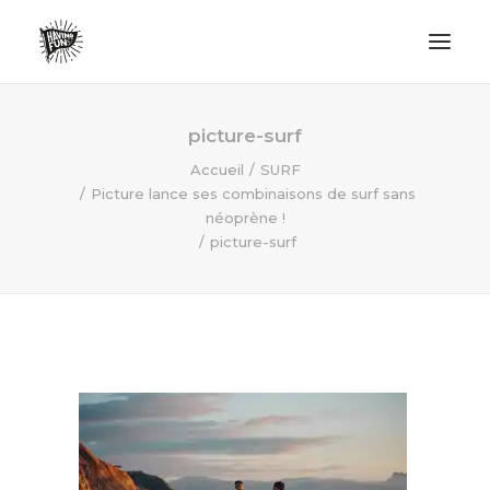
LIFESTYLE
picture-surf
AVENTURES
Accueil
SURF
Picture lance ses combinaisons de surf sans
ECO FRIENDLY
néoprène !
SURF
picture-surf
VANLIFE
NO PLASTIC LETTER
RECHERCHE