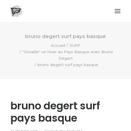
LIFESTYLE
bruno degert surf pays basque
AVENTURES
Accueil
SURF
"Grisaille" un hiver au Pays Basque avec Bruno
ECO FRIENDLY
Degert
SURF
bruno degert surf pays basque
VANLIFE
NO PLASTIC LETTER
bruno degert surf
RECHERCHE
pays basque