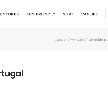
VENTURES
ECO FRIENDLY
SURF
VANLIFE
Accueil
VANLIFE
Un guide po
rtugal