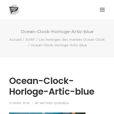
LIFESTYLE
Ocean-Clock-Horloge-Artic-blue
AVENTURES
Accueil
SURF
Les horloges des marées Ocean Clock
Ocean-Clock-Horloge-Artic-blue
ECO FRIENDLY
SURF
VANLIFE
NO PLASTIC LETTER
Ocean-Clock-
Horloge-Artic-blue
RECHERCHE
21 AVRIL 2016
|
BY
MATHIEU QUESADA