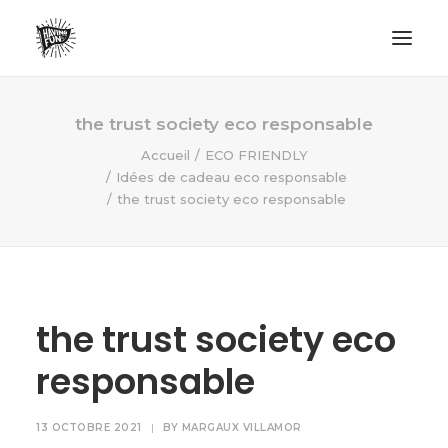
LIFESTYLE
the trust society eco responsable
AVENTURES
Accueil
ECO FRIENDLY
Idées de cadeau eco responsable
ECO FRIENDLY
the trust society eco responsable
SURF
VANLIFE
NO PLASTIC LETTER
the trust society eco
RECHERCHE
responsable
13 OCTOBRE 2021
|
BY
MARGAUX VILLAMOR