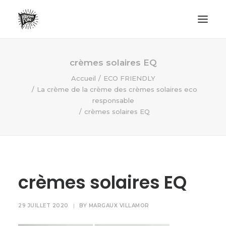
LIFESTYLE
crèmes solaires EQ
AVENTURES
Accueil
ECO FRIENDLY
La crème de la crème des crèmes solaires eco
ECO FRIENDLY
responsable
SURF
crèmes solaires EQ
VANLIFE
NO PLASTIC LETTER
crèmes solaires EQ
RECHERCHE
29 JUILLET 2020
|
BY
MARGAUX VILLAMOR