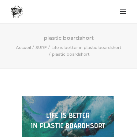
LIFESTYLE
plastic boardshort
AVENTURES
Accueil
SURF
Life is better in plastic boardshort
plastic boardshort
ECO FRIENDLY
SURF
VANLIFE
NO PLASTIC LETTER
RECHERCHE