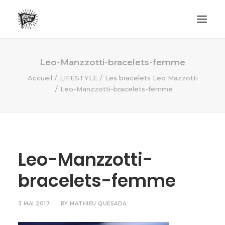
LIFESTYLE
Leo-Manzzotti-bracelets-femme
AVENTURES
Accueil
LIFESTYLE
Les bracelets Leo Mazzotti
Leo-Manzzotti-bracelets-femme
ECO FRIENDLY
SURF
VANLIFE
NO PLASTIC LETTER
Leo-Manzzotti-
bracelets-femme
RECHERCHE
3 MAI 2017
|
BY
MATHIEU QUESADA