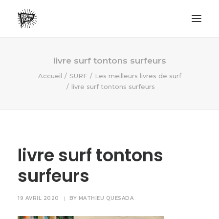
LIFESTYLE
livre surf tontons surfeurs
AVENTURES
Accueil
SURF
Les meilleurs livres de surf
livre surf tontons surfeurs
ECO FRIENDLY
SURF
VANLIFE
NO PLASTIC LETTER
livre surf tontons
surfeurs
RECHERCHE
19 AVRIL 2020
|
BY
MATHIEU QUESADA