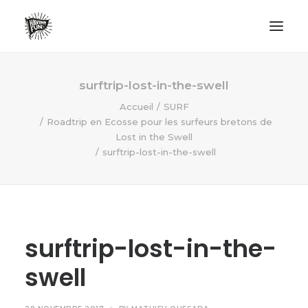
LIFESTYLE
surftrip-lost-in-the-swell
AVENTURES
Accueil
SURF
Roadtrip en Ecosse pour les surfeurs bretons de
ECO FRIENDLY
Lost in the Swell
SURF
surftrip-lost-in-the-swell
VANLIFE
NO PLASTIC LETTER
surftrip-lost-in-the-
RECHERCHE
swell