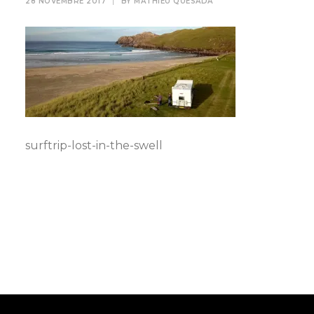
28 NOVEMBRE 2017
|
BY
MATHIEU QUESADA
surftrip-lost-in-the-swell