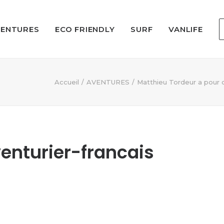
VENTURES
ECO FRIENDLY
SURF
VANLIFE
Accueil
AVENTURES
Matthieu Tordeur a pour 
enturier-francais