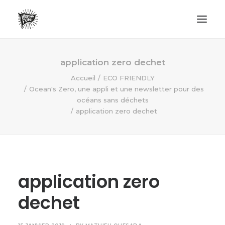
LIFESTYLE
application zero dechet
AVENTURES
Accueil
ECO FRIENDLY
Ocean's Zero, une appli et une newsletter pour des
ECO FRIENDLY
océans sans déchets
SURF
application zero dechet
VANLIFE
NO PLASTIC LETTER
application zero
RECHERCHE
dechet