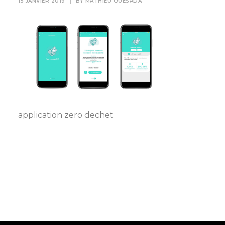
15 JANVIER 2019
|
BY
MATHIEU QUESADA
application zero dechet