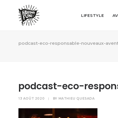
LIFESTYLE
A
podcast-eco-responsable-nouveaux-avent
podcast-eco-respon
13 AOÛT 2020
|
BY
MATHIEU QUESADA