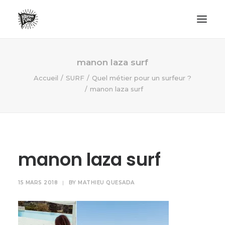
LIFESTYLE
manon laza surf
AVENTURES
Accueil
SURF
Quel métier pour un surfeur ?
manon laza surf
ECO FRIENDLY
SURF
VANLIFE
NO PLASTIC LETTER
manon laza surf
RECHERCHE
15 MARS 2018
|
BY
MATHIEU QUESADA