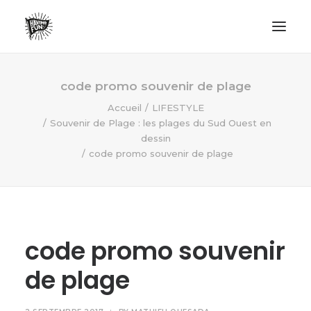
LIFESTYLE
code promo souvenir de plage
AVENTURES
Accueil
LIFESTYLE
Souvenir de Plage : les plages du Sud Ouest en
ECO FRIENDLY
dessin
SURF
code promo souvenir de plage
VANLIFE
NO PLASTIC LETTER
code promo souvenir
RECHERCHE
de plage