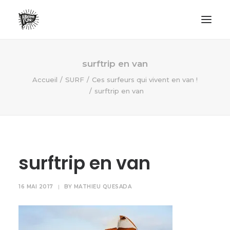
LIFESTYLE
surftrip en van
AVENTURES
Accueil
SURF
Ces surfeurs qui vivent en van !
surftrip en van
ECO FRIENDLY
SURF
VANLIFE
NO PLASTIC LETTER
surftrip en van
RECHERCHE
16 MAI 2017
|
BY
MATHIEU QUESADA