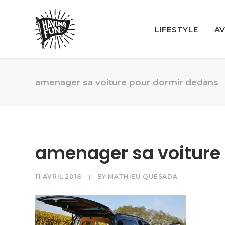
LIFESTYLE
A
amenager sa voiture pour dormir dedans
amenager sa voiture
11 AVRIL 2018
|
BY
MATHIEU QUESADA