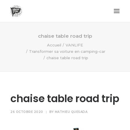
LIFESTYLE
chaise table road trip
AVENTURES
Accueil
VANLIFE
Transformer sa voiture en camping-car
ECO FRIENDLY
chaise table road trip
SURF
VANLIFE
NO PLASTIC LETTER
chaise table road trip
RECHERCHE
26 OCTOBRE 2020
|
BY
MATHIEU QUESADA