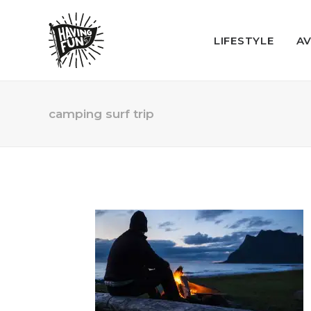
LIFESTYLE
A
camping surf trip