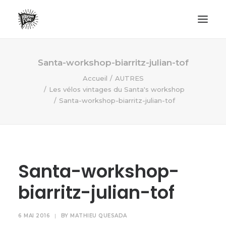
LIFESTYLE
Santa-workshop-biarritz-julian-tof
AVENTURES
Accueil
AUTRES
Les vélos vintages du Santa's workshop
ECO FRIENDLY
Santa-workshop-biarritz-julian-tof
SURF
VANLIFE
NO PLASTIC LETTER
Santa-workshop-
RECHERCHE
biarritz-julian-tof
6 MAI 2016
|
BY
MATHIEU QUESADA