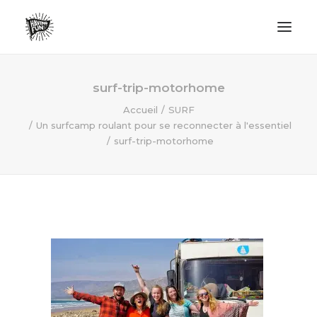
LIFESTYLE
surf-trip-motorhome
AVENTURES
Accueil
SURF
Un surfcamp roulant pour se reconnecter à l'essentiel
ECO FRIENDLY
surf-trip-motorhome
SURF
VANLIFE
NO PLASTIC LETTER
RECHERCHE