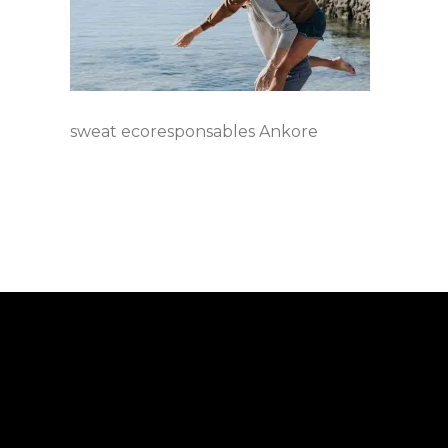
sweat ecoresponsables Ankore