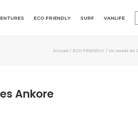
VENTURES
ECO FRIENDLY
SURF
VANLIFE
Accueil
ECO FRIENDLY
Un sweat en 2
es Ankore