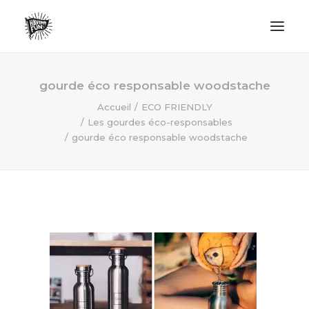
LIFESTYLE
gourde éco responsable woodstache
AVENTURES
Accueil
ECO FRIENDLY
Les gourdes éco-responsables
ECO FRIENDLY
gourde éco responsable woodstache
SURF
VANLIFE
NO PLASTIC LETTER
RECHERCHE