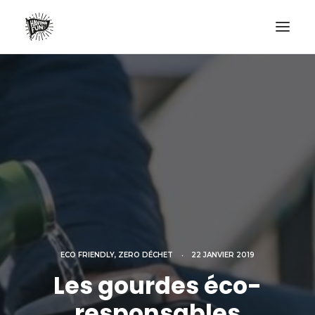
LIFESTYLE
AVENTURES
ECO FRIENDLY
SURF
VANLIFE
NO PLASTIC LETTER
RECHERCHE
ECO FRIENDLY
,
ZERO DÉCHET
•
22 JANVIER 2019
Les gourdes éco-
responsables