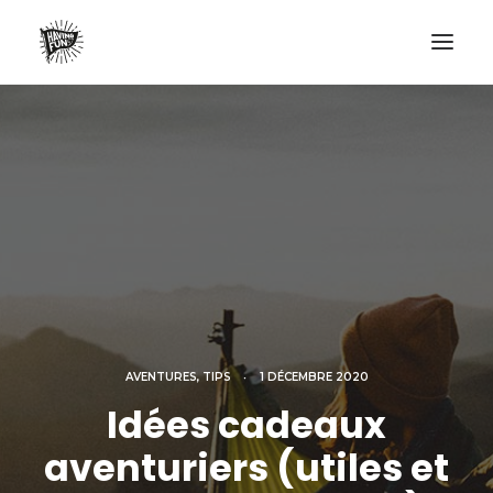
LIFESTYLE
AVENTURES
ECO FRIENDLY
SURF
VANLIFE
NO PLASTIC LETTER
AVENTURES
,
TIPS
•
1 DÉCEMBRE 2020
RECHERCHE
Idées cadeaux
aventuriers (utiles et