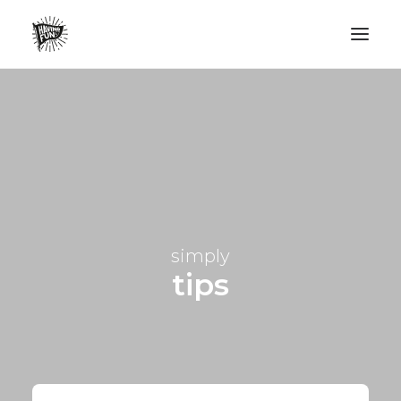
LIFESTYLE
AVENTURES
ECO FRIENDLY
SURF
VANLIFE
simply
NO PLASTIC LETTER
tips
RECHERCHE