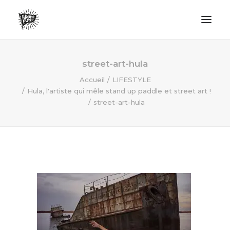
LIFESTYLE
street-art-hula
AVENTURES
Accueil
LIFESTYLE
Hula, l'artiste qui mêle stand up paddle et street art !
ECO FRIENDLY
street-art-hula
SURF
VANLIFE
NO PLASTIC LETTER
RECHERCHE