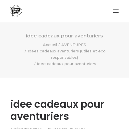
LIFESTYLE
idee cadeaux pour aventuriers
AVENTURES
Accueil
AVENTURES
Idées cadeaux aventuriers (utiles et eco
ECO FRIENDLY
responsables)
SURF
idee cadeaux pour aventuriers
VANLIFE
NO PLASTIC LETTER
idee cadeaux pour
RECHERCHE
aventuriers