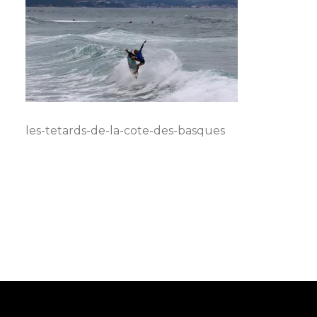
les-tetards-de-la-cote-des-basques