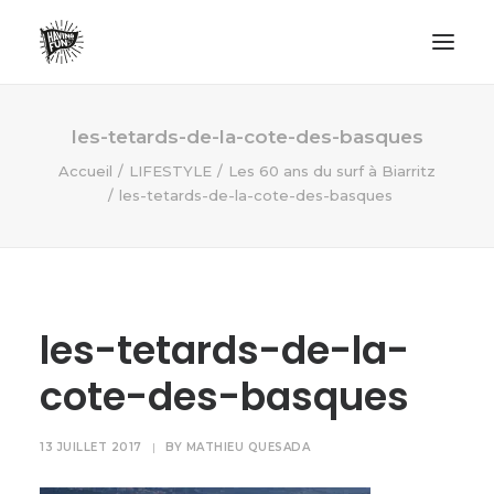
LIFESTYLE
les-tetards-de-la-cote-des-basques
AVENTURES
Accueil
LIFESTYLE
Les 60 ans du surf à Biarritz
les-tetards-de-la-cote-des-basques
ECO FRIENDLY
SURF
VANLIFE
NO PLASTIC LETTER
les-tetards-de-la-
cote-des-basques
RECHERCHE
13 JUILLET 2017
|
BY
MATHIEU QUESADA