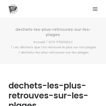
LIFESTYLE
dechets-les-plus-retrouves-sur-les-
plages
AVENTURES
Accueil
ECO FRIENDLY
ECO FRIENDLY
Les déchets que l'on retrouve le plus sur nos plages
SURF
dechets-les-plus-retrouves-sur-les-plages
VANLIFE
NO PLASTIC LETTER
dechets-les-plus-
RECHERCHE
retrouves-sur-les-
plages