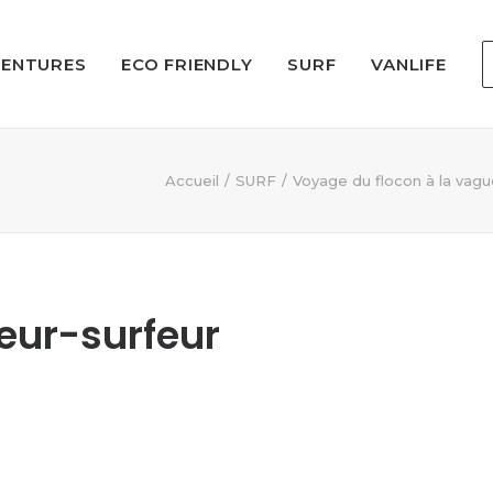
VENTURES
ECO FRIENDLY
SURF
VANLIFE
Accueil
SURF
Voyage du flocon à la vag
eur-surfeur