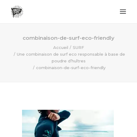
LIFESTYLE
combinaison-de-surf-eco-friendly
AVENTURES
Accueil
SURF
Une combinaison de surf eco responsable à base de
ECO FRIENDLY
poudre d’huîtres
SURF
combinaison-de-surf-eco-friendly
VANLIFE
NO PLASTIC LETTER
RECHERCHE