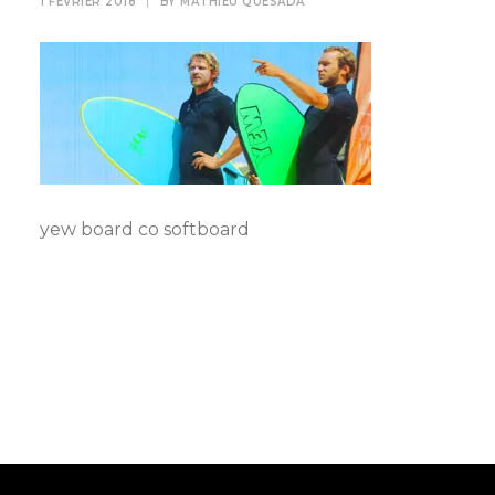
1 FÉVRIER 2018
|
BY
MATHIEU QUESADA
yew board co softboard