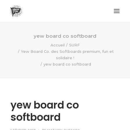
LIFESTYLE
yew board co softboard
AVENTURES
Accueil
SURF
Yew Board Co. des Softboards premium, fun et
ECO FRIENDLY
solidaire !
SURF
yew board co softboard
VANLIFE
NO PLASTIC LETTER
yew board co
RECHERCHE
softboard