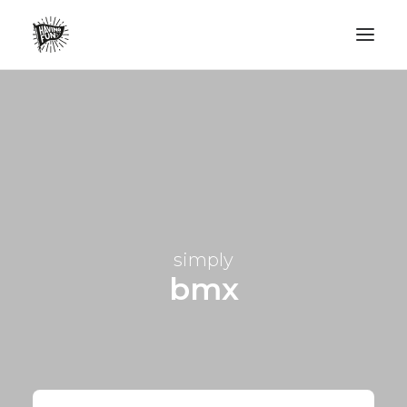
LIFESTYLE
AVENTURES
ECO FRIENDLY
SURF
VANLIFE
simply
NO PLASTIC LETTER
bmx
RECHERCHE