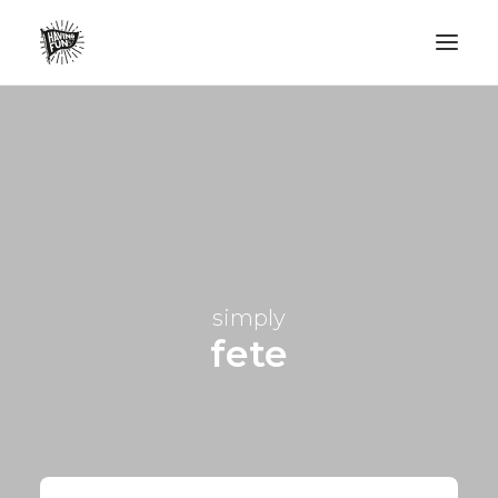
LIFESTYLE
AVENTURES
ECO FRIENDLY
SURF
VANLIFE
simply
NO PLASTIC LETTER
fete
RECHERCHE