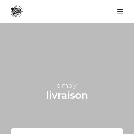
LIFESTYLE
AVENTURES
ECO FRIENDLY
SURF
VANLIFE
simply
NO PLASTIC LETTER
livraison
RECHERCHE