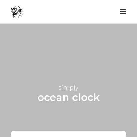
LIFESTYLE
AVENTURES
ECO FRIENDLY
SURF
VANLIFE
simply
NO PLASTIC LETTER
ocean clock
RECHERCHE