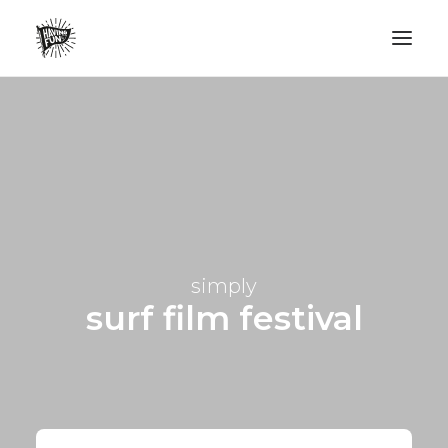
LIFESTYLE
AVENTURES
ECO FRIENDLY
SURF
VANLIFE
simply
NO PLASTIC LETTER
surf film festival
RECHERCHE