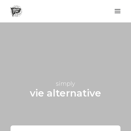
LIFESTYLE
AVENTURES
ECO FRIENDLY
SURF
VANLIFE
simply
NO PLASTIC LETTER
vie alternative
RECHERCHE