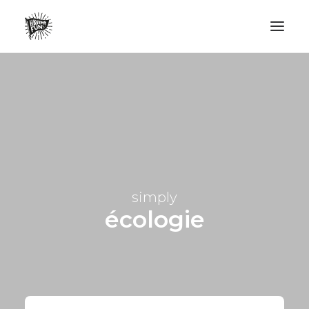
LIFESTYLE
AVENTURES
ECO FRIENDLY
SURF
VANLIFE
simply
NO PLASTIC LETTER
écologie
RECHERCHE