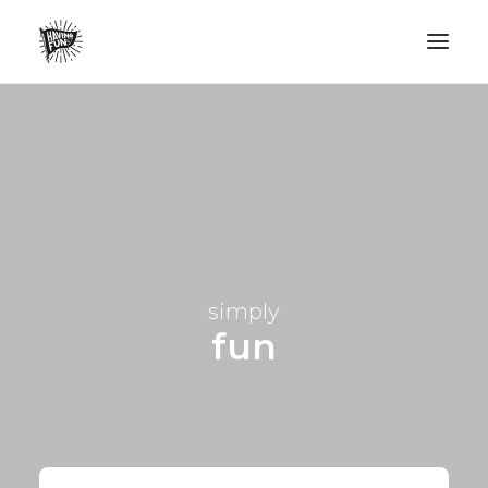
LIFESTYLE
AVENTURES
ECO FRIENDLY
SURF
VANLIFE
simply
NO PLASTIC LETTER
fun
RECHERCHE